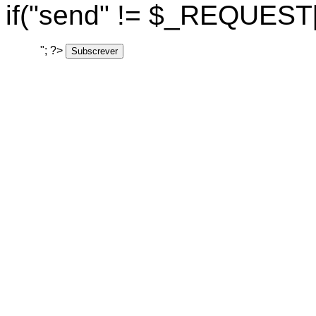
if("send" != $_REQUEST["a
Email:
"; ?>