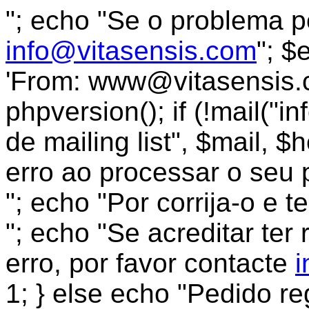
"; echo "Se o problema pe
info@vitasensis.com
"; $
'From:
www@vitasensis.
phpversion(); if (!mail("
in
de mailing list", $mail, 
erro ao processar o seu 
"; echo "Por corrija-o e t
"; echo "Se acreditar t
erro, por favor contacte
i
1; } else echo "Pedido reg